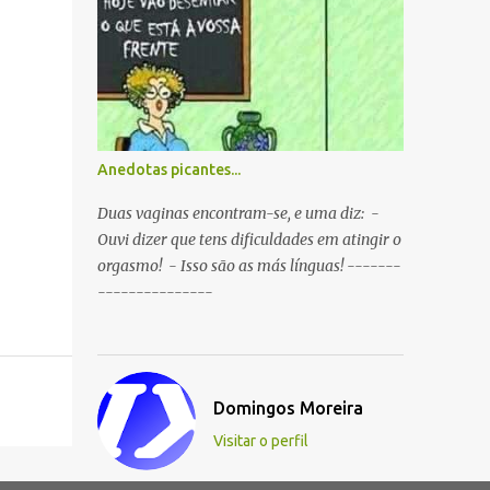
resulta do cruzamento entre um
Sportinguista e um porco? R: Presunto
rançoso. P: Porque é que o Sporting vai
passar a ser patrocinado pela BP R: Porque a
BP dá...
Anedotas picantes...
Duas vaginas encontram-se, e uma diz: -
Ouvi dizer que tens dificuldades em atingir o
orgasmo! - Isso são as más línguas! -------
---------------
Domingos Moreira
Visitar o perfil