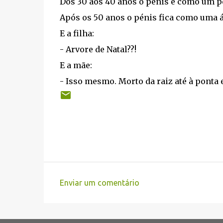
Dos 30 aos 40 anos o pénis é como um pé
Após os 50 anos o pénis fica como uma á
E a filha:
- Arvore de Natal??!
E a mãe:
- Isso mesmo. Morto da raiz até à ponta 
Enviar um comentário
C
o
m