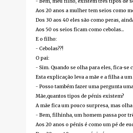
- Bem, meu filho, existem três tipos de s
Aos 20 anos a mulher tem seios como me
Dos 30 aos 40 eles são como peras, aind
Aos 50 os seios ficam como cebolas...
E o filho:
- Cebolas??!
O pai:
- Sim. Quando se olha para eles, fica-se 
Esta explicação leva a mãe e a filha a um
- Posso também fazer uma pergunta uma
Mãe,quantos tipos de pénis existem?
A mãe fica um pouco surpresa, mas olha
- Bem, filhinha, um homem passa por três
Aos 20 anos o pénis é como um pé de euca