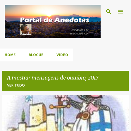
Avançar para o conteúdo principal
HOME
BLOGUE
VIDEO
A mostrar mensagens de outubro, 2017
VER TUDO
M
e
n
s