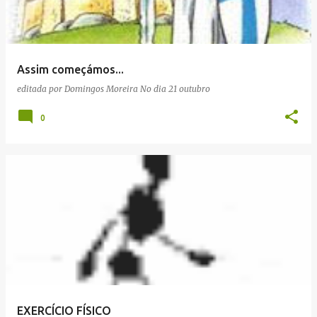
a
g
e
Assim começámos...
n
editada por
Domingos Moreira
No dia
21 outubro
s
0
EXERCÍCIO FÍSICO