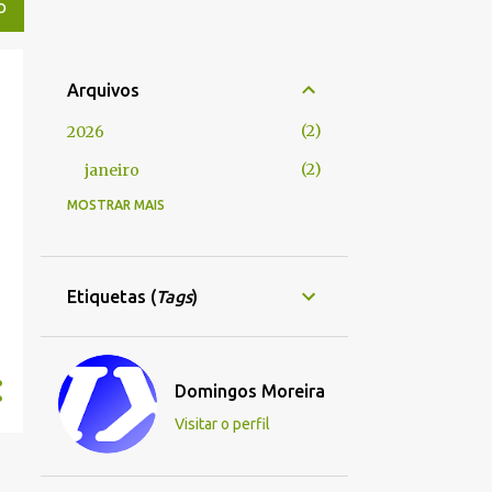
O
Arquivos
2
2026
2
janeiro
MOSTRAR MAIS
9
2025
8
novembro
1
fevereiro
Etiquetas (
Tags
)
112
2024
1
setembro
Domingos Moreira
3
agosto
Visitar o perfil
2
julho
72
junho