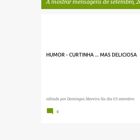
A mostrar mensagens de setembro, 2
M
e
n
s
HUMOR - CURTINHA ... MAS DELICIOSA
a
g
e
n
s
editada por
Domingos Moreira
No dia
03 setembro
0