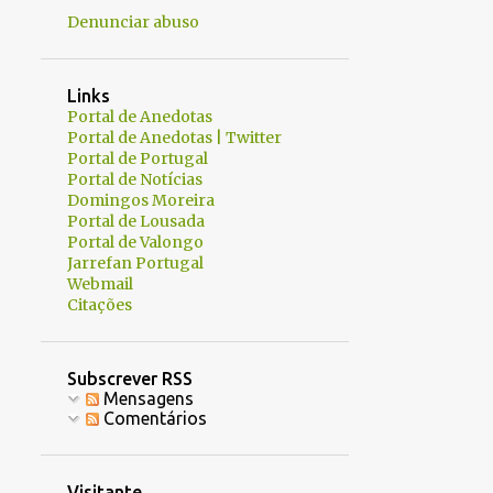
Denunciar abuso
33
maio
1
janeiro
Links
109
2023
Portal de Anedotas
Portal de Anedotas | Twitter
14
dezembro
Portal de Portugal
77
novembro
Portal de Notícias
Domingos Moreira
2
setembro
Portal de Lousada
Portal de Valongo
1
agosto
Jarrefan Portugal
Webmail
15
julho
Citações
162
2022
11
dezembro
Subscrever RSS
Mensagens
8
novembro
Comentários
16
outubro
37
setembro
Visitante