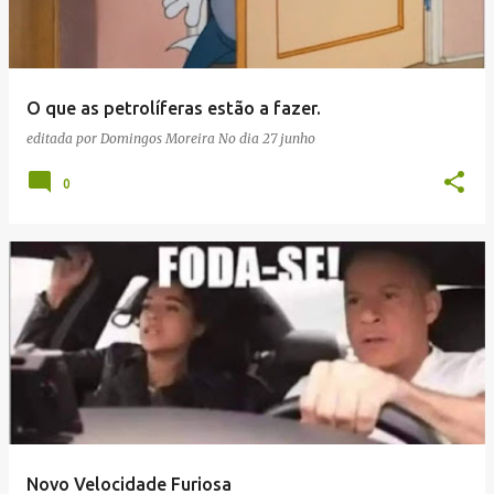
a
g
e
O que as petrolíferas estão a fazer.
n
editada por
Domingos Moreira
No dia
27 junho
s
0
Novo Velocidade Furiosa