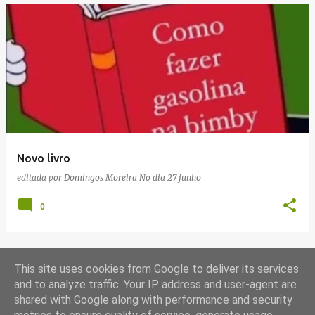
Novo livro
editada por
Domingos Moreira
No dia
27 junho
0
This site uses cookies from Google to deliver its services
MAIS MENSAGENS
and to analyze traffic. Your IP address and user-agent are
shared with Google along with performance and security