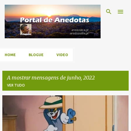
Avançar para o conteúdo principal
HOME
BLOGUE
VIDEO
A mostrar mensagens de junho, 2022
VER TUDO
M
e
n
s