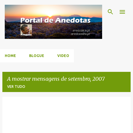
Avançar para o conteúdo principal
HOME
BLOGUE
VIDEO
A mostrar mensagens de setembro, 2007
VER TUDO
M
e
n
s