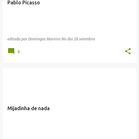
Pablo Picasso
a
g
e
n
editada por
Domingos Moreira
No dia
28 setembro
s
0
Mijadinha de nada