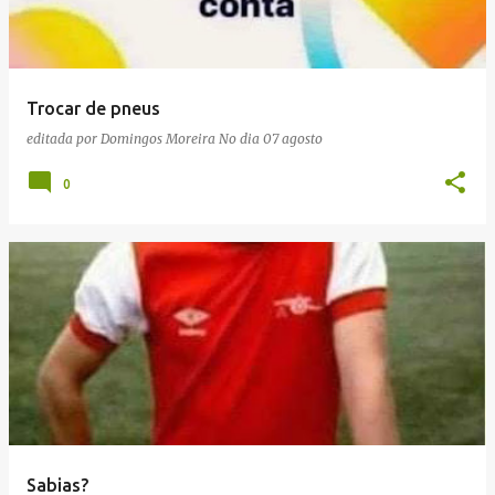
a
g
e
Trocar de pneus
n
editada por
Domingos Moreira
No dia
07 agosto
s
0
Sabias?