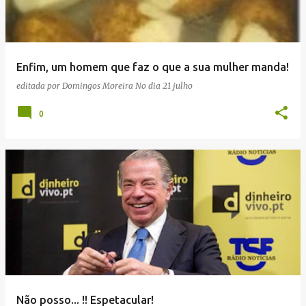
a
g
e
Enfim, um homem que faz o que a sua mulher manda!
n
editada por
Domingos Moreira
No dia
21 julho
s
0
Não posso... !! Espetacular!