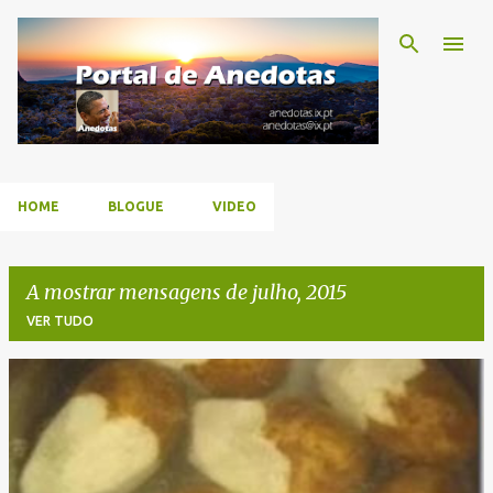
Avançar para o conteúdo principal
HOME
BLOGUE
VIDEO
A mostrar mensagens de julho, 2015
VER TUDO
M
e
n
s