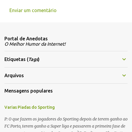
Enviar um comentário
C
o
m
Portal de Anedotas
e
O Melhor Humor da Internet!
n
t
Etiquetas (
Tags
)
á
r
Arquivos
i
Mensagens populares
o
s
Varias Piadas do Sporting
P: O que fazem os jogadores do Sporting depois de terem ganho ao
FC Porto, terem ganho a Super liga e passarem a primeira fase de