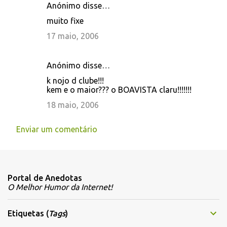
Anónimo disse…
C
muito fixe
o
17 maio, 2006
m
e
Anónimo disse…
n
k nojo d clube!!!
t
kem e o maior??? o BOAVISTA claru!!!!!!!
á
18 maio, 2006
r
i
Enviar um comentário
o
s
Portal de Anedotas
O Melhor Humor da Internet!
Etiquetas (
Tags
)