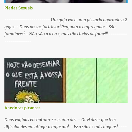
Sportinguista equilibrado? R: Baba-se pelos dois lados da boca ao
Piadas Sexuais
mesmo tempo. P: O que é que resulta do cruzamento entre um
Sportinguista e um porco? R: Presunto rançoso. P: Porque é que o
---------------------- Um gajo vai a uma pizzaria agarrado a 2
Sporting vai passar a ser patrocinado pela BP R: Porque a BP dá...
gajas: - Duas pizzas fach'avor! Pergunta o empregado: - São
familiares? - Não, são p u t a s, mas tão cheias de fome!!! ---------
-------------
Anedotas picantes...
Duas vaginas encontram-se, e uma diz: - Ouvi dizer que tens
dificuldades em atingir o orgasmo! - Isso são as más línguas! ----