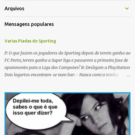
Arquivos
Mensagens populares
Varias Piadas do Sporting
P: O que fazem os jogadores do Sporting depois de terem ganho ao
FC Porto, terem ganho a Super liga e passarem a primeira fase de
apuramento para a Liga dos Campeões? R: Desligam a PlayStation
Dois lagartos encontram-se num bar: - Nunca comi a minha
mulher antes do casamento. E tu? - Não me lembro... Qual é o
nome dela? Os CTT cancelaram a emissão da colecção de selos
com as caras dos jogadores do Sporting a propósito do centenário.
Porquê? Concluiram que as pessoas não sabiam em que lado
deviam cuspir! P: Que nome se dá a um Sportinguista com apenas
metade do cérebro? R: Sobredotado. P: Porque razão não houve
taças de champanhe na inauguração do Estádio de Alvalade? R:
Porque as taças estavam todas nas Antas. P: Como se identifica um