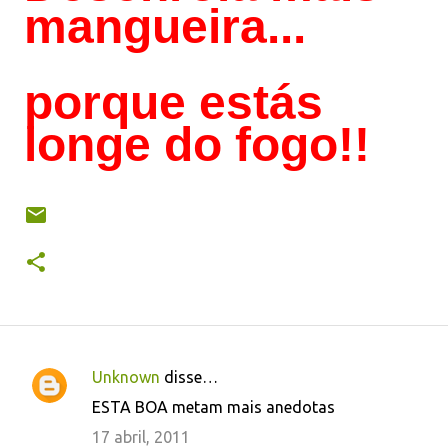
mangueira...
porque estás
longe do fogo!!
Unknown
disse…
C
ESTA BOA metam mais anedotas
o
17 abril, 2011
m