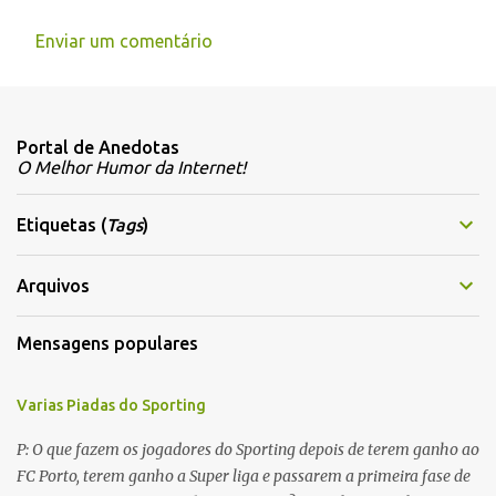
e
Enviar um comentário
n
t
á
Portal de Anedotas
r
O Melhor Humor da Internet!
i
o
Etiquetas (
Tags
)
s
Arquivos
Mensagens populares
Varias Piadas do Sporting
P: O que fazem os jogadores do Sporting depois de terem ganho ao
FC Porto, terem ganho a Super liga e passarem a primeira fase de