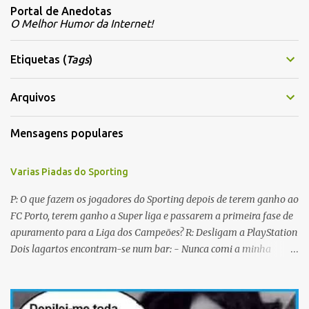
Portal de Anedotas
e
O Melhor Humor da Internet!
n
t
Etiquetas (
Tags
)
á
r
Arquivos
i
Mensagens populares
o
s
Varias Piadas do Sporting
P: O que fazem os jogadores do Sporting depois de terem ganho ao
FC Porto, terem ganho a Super liga e passarem a primeira fase de
apuramento para a Liga dos Campeões? R: Desligam a PlayStation
Dois lagartos encontram-se num bar: - Nunca comi a minha
mulher antes do casamento. E tu? - Não me lembro... Qual é o
nome dela? Os CTT cancelaram a emissão da colecção de selos
com as caras dos jogadores do Sporting a propósito do centenário.