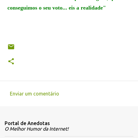
conseguimos o seu voto... eis a realidade"
Enviar um comentário
C
o
m
Portal de Anedotas
e
O Melhor Humor da Internet!
n