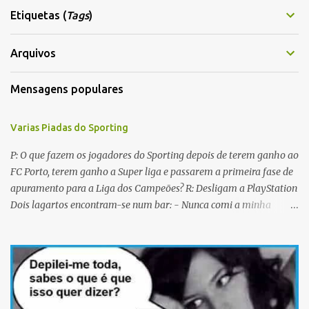
t
Etiquetas (
Tags
)
á
r
Arquivos
i
Mensagens populares
o
s
Varias Piadas do Sporting
P: O que fazem os jogadores do Sporting depois de terem ganho ao
FC Porto, terem ganho a Super liga e passarem a primeira fase de
apuramento para a Liga dos Campeões? R: Desligam a PlayStation
Dois lagartos encontram-se num bar: - Nunca comi a minha
mulher antes do casamento. E tu? - Não me lembro... Qual é o
nome dela? Os CTT cancelaram a emissão da colecção de selos
com as caras dos jogadores do Sporting a propósito do centenário.
Porquê? Concluiram que as pessoas não sabiam em que lado
deviam cuspir! P: Que nome se dá a um Sportinguista com apenas
metade do cérebro? R: Sobredotado. P: Porque razão não houve