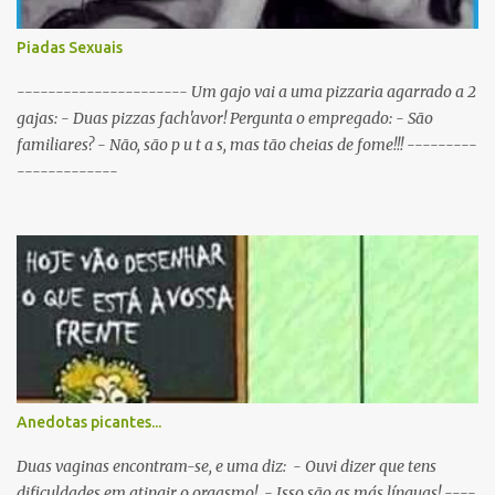
Porque as taças estavam todas nas Antas. P: Como se identifica um
Sportinguista equilibrado? R: Baba-se pelos dois lados da boca ao
Piadas Sexuais
mesmo tempo. P: O que é que resulta do cruzamento entre um
Sportinguista e um porco? R: Presunto rançoso. P: Porque é que o
---------------------- Um gajo vai a uma pizzaria agarrado a 2
Sporting vai passar a ser patrocinado pela BP R: Porque a BP dá...
gajas: - Duas pizzas fach'avor! Pergunta o empregado: - São
familiares? - Não, são p u t a s, mas tão cheias de fome!!! ---------
-------------
Anedotas picantes...
Duas vaginas encontram-se, e uma diz: - Ouvi dizer que tens
dificuldades em atingir o orgasmo! - Isso são as más línguas! ----