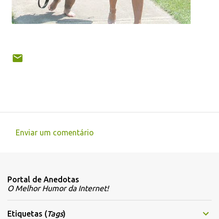
Enviar um comentário
C
o
m
Portal de Anedotas
e
O Melhor Humor da Internet!
n
t
Etiquetas (
Tags
)