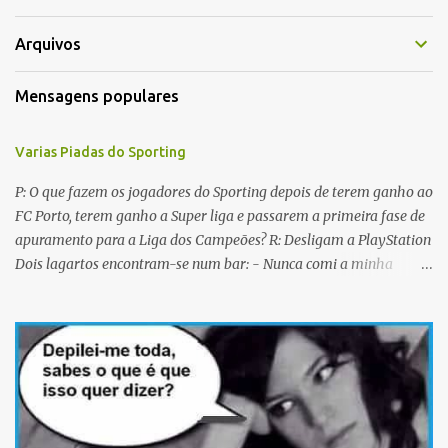
á
r
Arquivos
i
Mensagens populares
o
s
Varias Piadas do Sporting
P: O que fazem os jogadores do Sporting depois de terem ganho ao
FC Porto, terem ganho a Super liga e passarem a primeira fase de
apuramento para a Liga dos Campeões? R: Desligam a PlayStation
Dois lagartos encontram-se num bar: - Nunca comi a minha
mulher antes do casamento. E tu? - Não me lembro... Qual é o
nome dela? Os CTT cancelaram a emissão da colecção de selos
com as caras dos jogadores do Sporting a propósito do centenário.
Porquê? Concluiram que as pessoas não sabiam em que lado
deviam cuspir! P: Que nome se dá a um Sportinguista com apenas
metade do cérebro? R: Sobredotado. P: Porque razão não houve
taças de champanhe na inauguração do Estádio de Alvalade? R: