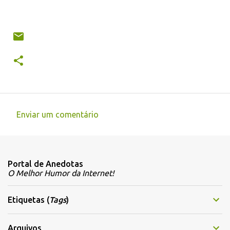
Enviar um comentário
C
o
m
Portal de Anedotas
e
O Melhor Humor da Internet!
n
t
Etiquetas (
Tags
)
á
r
Arquivos