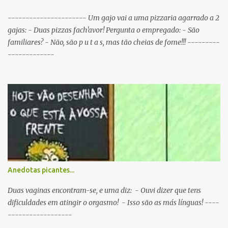
mesmo tempo. P: O que é que resulta do cruzamento entre um
Sportinguista e um porco? R: Presunto rançoso. P: Porque é que o
---------------------- Um gajo vai a uma pizzaria agarrado a 2
Sporting vai passar a ser patrocinado pela BP R: Porque a BP dá...
gajas: - Duas pizzas fach'avor! Pergunta o empregado: - São
familiares? - Não, são p u t a s, mas tão cheias de fome!!! ---------
-------------
Anedotas picantes...
Duas vaginas encontram-se, e uma diz: - Ouvi dizer que tens
dificuldades em atingir o orgasmo! - Isso são as más línguas! ----
------------------