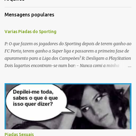
i
Mensagens populares
o
s
Varias Piadas do Sporting
P: O que fazem os jogadores do Sporting depois de terem ganho ao
FC Porto, terem ganho a Super liga e passarem a primeira fase de
apuramento para a Liga dos Campeões? R: Desligam a PlayStation
Dois lagartos encontram-se num bar: - Nunca comi a minha
mulher antes do casamento. E tu? - Não me lembro... Qual é o
nome dela? Os CTT cancelaram a emissão da colecção de selos
com as caras dos jogadores do Sporting a propósito do centenário.
Porquê? Concluiram que as pessoas não sabiam em que lado
deviam cuspir! P: Que nome se dá a um Sportinguista com apenas
metade do cérebro? R: Sobredotado. P: Porque razão não houve
taças de champanhe na inauguração do Estádio de Alvalade? R:
Porque as taças estavam todas nas Antas. P: Como se identifica um
Sportinguista equilibrado? R: Baba-se pelos dois lados da boca ao
Piadas Sexuais