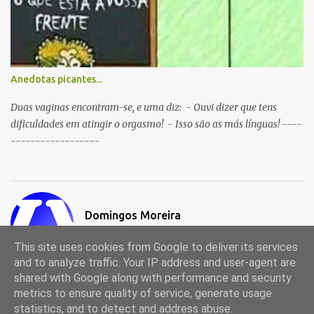
Anedotas picantes...
Duas vaginas encontram-se, e uma diz: - Ouvi dizer que tens
dificuldades em atingir o orgasmo! - Isso são as más línguas! ----
------------------
Domingos Moreira
Visitar o perfil
This site uses cookies from Google to deliver its services
and to analyze traffic. Your IP address and user-agent are
shared with Google along with performance and security
metrics to ensure quality of service, generate usage
Com tecnologia do Blogger
statistics, and to detect and address abuse.