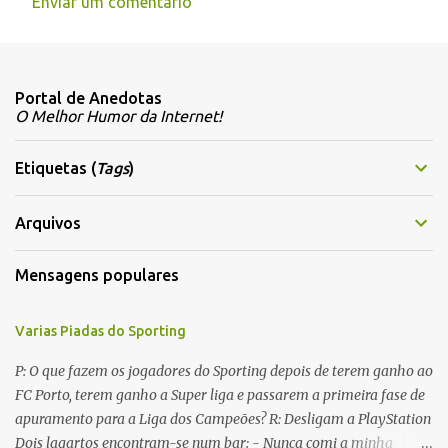
Enviar um comentário
C
o
m
Portal de Anedotas
e
O Melhor Humor da Internet!
n
t
Etiquetas (
Tags
)
á
r
Arquivos
i
Mensagens populares
o
s
Varias Piadas do Sporting
P: O que fazem os jogadores do Sporting depois de terem ganho ao
FC Porto, terem ganho a Super liga e passarem a primeira fase de
apuramento para a Liga dos Campeões? R: Desligam a PlayStation
Dois lagartos encontram-se num bar: - Nunca comi a minha