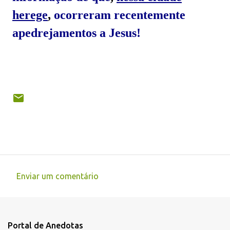
herege
,
ocorreram
recentemente
apedrejamentos a Jesus!
Enviar um comentário
C
o
m
Portal de Anedotas