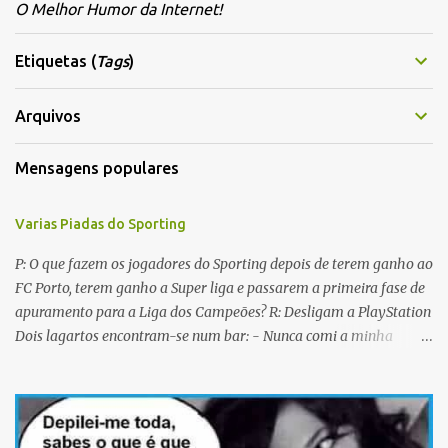
e
O Melhor Humor da Internet!
n
t
Etiquetas (
Tags
)
á
r
Arquivos
i
Mensagens populares
o
s
Varias Piadas do Sporting
P: O que fazem os jogadores do Sporting depois de terem ganho ao
FC Porto, terem ganho a Super liga e passarem a primeira fase de
apuramento para a Liga dos Campeões? R: Desligam a PlayStation
Dois lagartos encontram-se num bar: - Nunca comi a minha
mulher antes do casamento. E tu? - Não me lembro... Qual é o
nome dela? Os CTT cancelaram a emissão da colecção de selos
com as caras dos jogadores do Sporting a propósito do centenário.
Porquê? Concluiram que as pessoas não sabiam em que lado