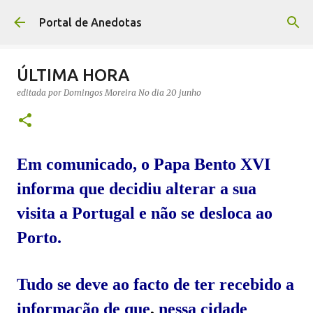
Avançar para o conteúdo principal
Portal de Anedotas
ÚLTIMA HORA
editada por
Domingos Moreira
No dia
20 junho
Em comunicado, o
Papa Bento XVI
informa que decidiu alterar a sua
visita a Portugal e não se desloca ao
Porto.
Tudo se deve ao facto de ter recebido a
informação de
que
,
nessa
cidade