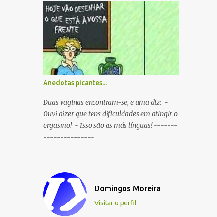
boca ao mesmo tempo. P: O que é que
resulta do cruzamento entre um
Sportinguista e um porco? R: Presunto
rançoso. P: Porque é que o Sporting vai
passar a ser patrocinado pela BP R: Porque a
BP dá...
Anedotas picantes...
Duas vaginas encontram-se, e uma diz: -
Ouvi dizer que tens dificuldades em atingir o
orgasmo! - Isso são as más línguas! -------
---------------
Domingos Moreira
Visitar o perfil