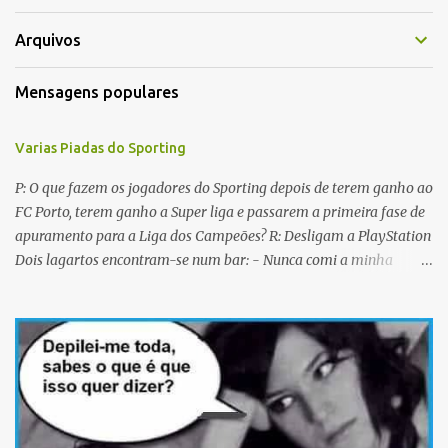
á
r
Arquivos
i
Mensagens populares
o
s
Varias Piadas do Sporting
P: O que fazem os jogadores do Sporting depois de terem ganho ao
FC Porto, terem ganho a Super liga e passarem a primeira fase de
apuramento para a Liga dos Campeões? R: Desligam a PlayStation
Dois lagartos encontram-se num bar: - Nunca comi a minha
mulher antes do casamento. E tu? - Não me lembro... Qual é o
nome dela? Os CTT cancelaram a emissão da colecção de selos
com as caras dos jogadores do Sporting a propósito do centenário.
Porquê? Concluiram que as pessoas não sabiam em que lado
deviam cuspir! P: Que nome se dá a um Sportinguista com apenas
metade do cérebro? R: Sobredotado. P: Porque razão não houve
taças de champanhe na inauguração do Estádio de Alvalade? R: