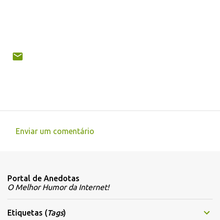
Enviar um comentário
C
o
m
Portal de Anedotas
e
O Melhor Humor da Internet!
n
t
Etiquetas (
Tags
)