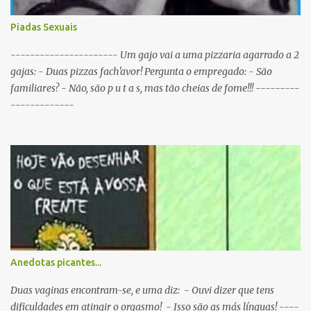
Porque as taças estavam todas nas Antas. P: Como se identifica um
Sportinguista equilibrado? R: Baba-se pelos dois lados da boca ao
Piadas Sexuais
mesmo tempo. P: O que é que resulta do cruzamento entre um
Sportinguista e um porco? R: Presunto rançoso. P: Porque é que o
---------------------- Um gajo vai a uma pizzaria agarrado a 2
Sporting vai passar a ser patrocinado pela BP R: Porque a BP dá...
gajas: - Duas pizzas fach'avor! Pergunta o empregado: - São
familiares? - Não, são p u t a s, mas tão cheias de fome!!! ---------
-------------
Anedotas picantes...
Duas vaginas encontram-se, e uma diz: - Ouvi dizer que tens
dificuldades em atingir o orgasmo! - Isso são as más línguas! ----