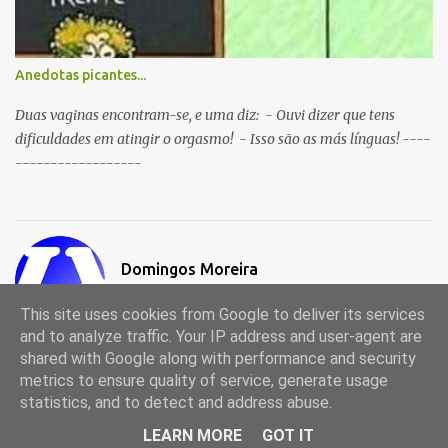
Anedotas picantes...
Duas vaginas encontram-se, e uma diz: - Ouvi dizer que tens
dificuldades em atingir o orgasmo! - Isso são as más línguas! ----
------------------
Domingos Moreira
Visitar o perfil
This site uses cookies from Google to deliver its services
and to analyze traffic. Your IP address and user-agent are
shared with Google along with performance and security
metrics to ensure quality of service, generate usage
Com tecnologia do Blogger
statistics, and to detect and address abuse.
© 1998-2024, Portal de Anedotas (anedotas.ix.pt)
LEARN MORE
GOT IT