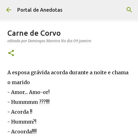
Avançar para o conteúdo principal
Portal de Anedotas
Carne de Corvo
editada por
Domingos Moreira
No dia
09 janeiro
A esposa grávida acorda durante a noite e chama
o marido
- Amor... Amo-or!
- Hummmm ???!!!
- Acorda !!
- Hummm?!
- Acoorda!!!!