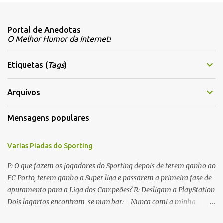
o
m
Portal de Anedotas
e
O Melhor Humor da Internet!
n
t
Etiquetas (
Tags
)
á
r
Arquivos
i
Mensagens populares
o
s
Varias Piadas do Sporting
P: O que fazem os jogadores do Sporting depois de terem ganho ao
FC Porto, terem ganho a Super liga e passarem a primeira fase de
apuramento para a Liga dos Campeões? R: Desligam a PlayStation
Dois lagartos encontram-se num bar: - Nunca comi a minha
mulher antes do casamento. E tu? - Não me lembro... Qual é o