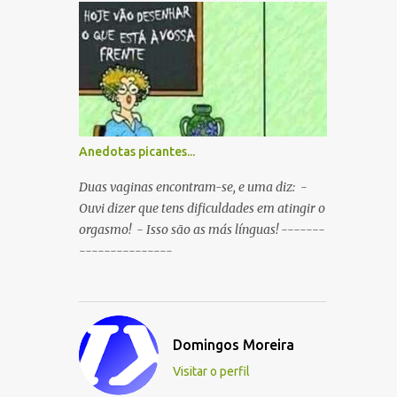
boca ao mesmo tempo. P: O que é que
resulta do cruzamento entre um
Sportinguista e um porco? R: Presunto
rançoso. P: Porque é que o Sporting vai
passar a ser patrocinado pela BP R: Porque a
BP dá...
Anedotas picantes...
Duas vaginas encontram-se, e uma diz: -
Ouvi dizer que tens dificuldades em atingir o
orgasmo! - Isso são as más línguas! -------
---------------
Domingos Moreira
Visitar o perfil