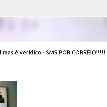
Avançar para o conteúdo principal
 mas é verídico - SMS POR CORREIO!!!!!