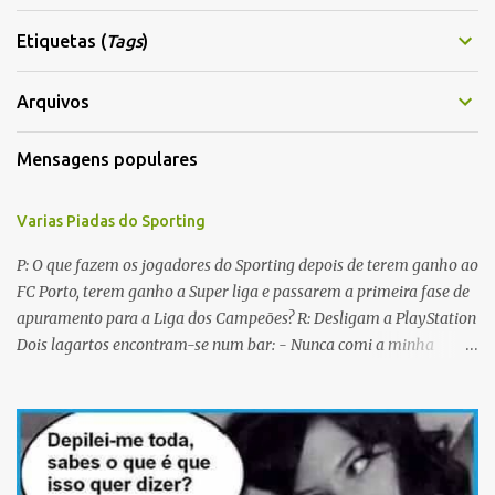
n
t
Etiquetas (
Tags
)
á
r
Arquivos
i
Mensagens populares
o
s
Varias Piadas do Sporting
P: O que fazem os jogadores do Sporting depois de terem ganho ao
FC Porto, terem ganho a Super liga e passarem a primeira fase de
apuramento para a Liga dos Campeões? R: Desligam a PlayStation
Dois lagartos encontram-se num bar: - Nunca comi a minha
mulher antes do casamento. E tu? - Não me lembro... Qual é o
nome dela? Os CTT cancelaram a emissão da colecção de selos
com as caras dos jogadores do Sporting a propósito do centenário.
Porquê? Concluiram que as pessoas não sabiam em que lado
deviam cuspir! P: Que nome se dá a um Sportinguista com apenas