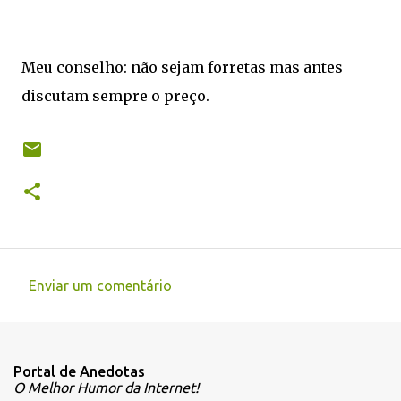
Meu conselho: não sejam forretas mas antes
discutam sempre o preço.
Enviar um comentário
C
o
m
Portal de Anedotas
e
O Melhor Humor da Internet!