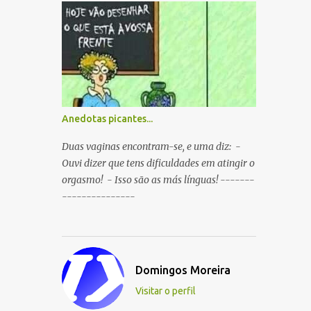
boca ao mesmo tempo. P: O que é que
resulta do cruzamento entre um
Sportinguista e um porco? R: Presunto
rançoso. P: Porque é que o Sporting vai
passar a ser patrocinado pela BP R: Porque a
BP dá...
Anedotas picantes...
Duas vaginas encontram-se, e uma diz: -
Ouvi dizer que tens dificuldades em atingir o
orgasmo! - Isso são as más línguas! -------
---------------
Domingos Moreira
Visitar o perfil