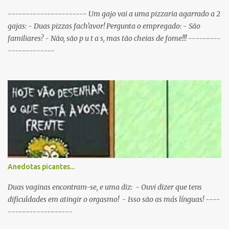
mesmo tempo. P: O que é que resulta do cruzamento entre um
Sportinguista e um porco? R: Presunto rançoso. P: Porque é que o
---------------------- Um gajo vai a uma pizzaria agarrado a 2
Sporting vai passar a ser patrocinado pela BP R: Porque a BP dá...
gajas: - Duas pizzas fach'avor! Pergunta o empregado: - São
familiares? - Não, são p u t a s, mas tão cheias de fome!!! ---------
-------------
Anedotas picantes...
Duas vaginas encontram-se, e uma diz: - Ouvi dizer que tens
dificuldades em atingir o orgasmo! - Isso são as más línguas! ----
------------------