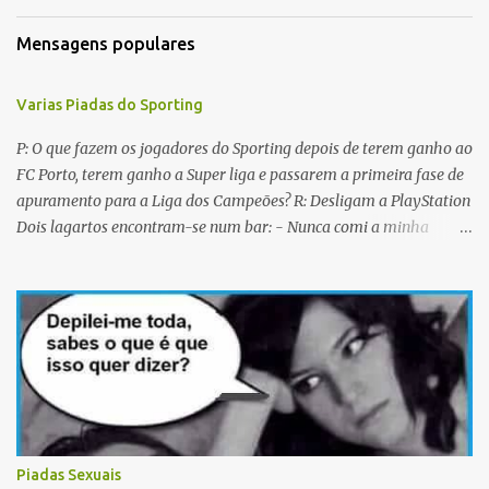
i
Mensagens populares
o
s
Varias Piadas do Sporting
P: O que fazem os jogadores do Sporting depois de terem ganho ao
FC Porto, terem ganho a Super liga e passarem a primeira fase de
apuramento para a Liga dos Campeões? R: Desligam a PlayStation
Dois lagartos encontram-se num bar: - Nunca comi a minha
mulher antes do casamento. E tu? - Não me lembro... Qual é o
nome dela? Os CTT cancelaram a emissão da colecção de selos
com as caras dos jogadores do Sporting a propósito do centenário.
Porquê? Concluiram que as pessoas não sabiam em que lado
deviam cuspir! P: Que nome se dá a um Sportinguista com apenas
metade do cérebro? R: Sobredotado. P: Porque razão não houve
taças de champanhe na inauguração do Estádio de Alvalade? R:
Porque as taças estavam todas nas Antas. P: Como se identifica um
Sportinguista equilibrado? R: Baba-se pelos dois lados da boca ao
Piadas Sexuais