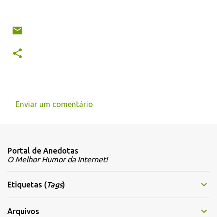
Enviar um comentário
C
o
m
Portal de Anedotas
e
O Melhor Humor da Internet!
n
t
Etiquetas (
Tags
)
á
r
Arquivos