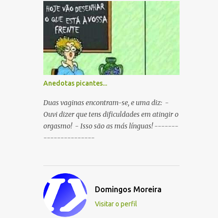
boca ao mesmo tempo. P: O que é que
resulta do cruzamento entre um
Sportinguista e um porco? R: Presunto
rançoso. P: Porque é que o Sporting vai
passar a ser patrocinado pela BP R: Porque a
BP dá...
Anedotas picantes...
Duas vaginas encontram-se, e uma diz: -
Ouvi dizer que tens dificuldades em atingir o
orgasmo! - Isso são as más línguas! -------
---------------
Domingos Moreira
Visitar o perfil