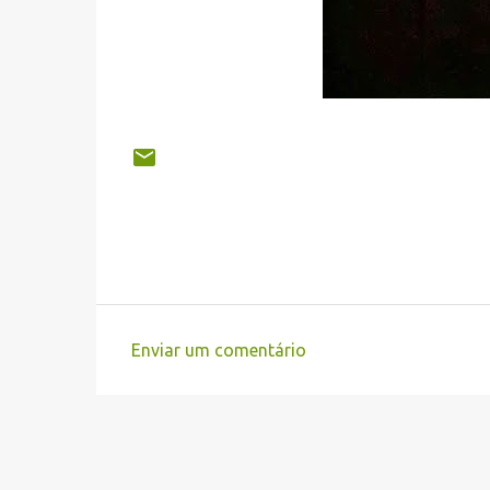
Enviar um comentário
C
o
m
e