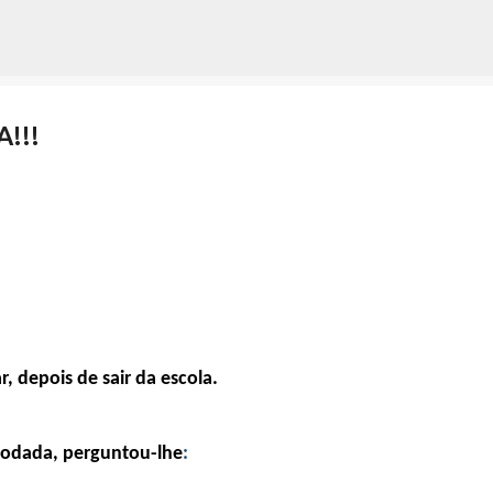
Avançar para o conteúdo principal
!!!
 depois de sair da escola.
omodada, perguntou-lhe
: