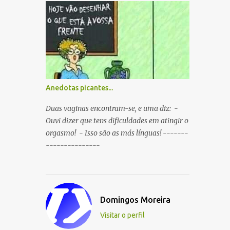
boca ao mesmo tempo. P: O que é que
resulta do cruzamento entre um
Sportinguista e um porco? R: Presunto
rançoso. P: Porque é que o Sporting vai
passar a ser patrocinado pela BP R: Porque a
BP dá...
Anedotas picantes...
Duas vaginas encontram-se, e uma diz: -
Ouvi dizer que tens dificuldades em atingir o
orgasmo! - Isso são as más línguas! -------
---------------
Domingos Moreira
Visitar o perfil