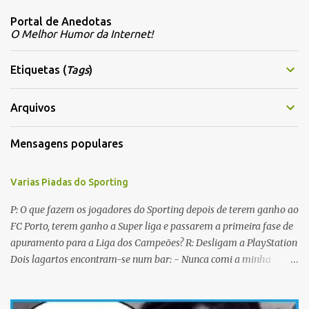
m
Portal de Anedotas
e
O Melhor Humor da Internet!
n
t
Etiquetas (
Tags
)
á
r
Arquivos
i
Mensagens populares
o
s
Varias Piadas do Sporting
P: O que fazem os jogadores do Sporting depois de terem ganho ao
FC Porto, terem ganho a Super liga e passarem a primeira fase de
apuramento para a Liga dos Campeões? R: Desligam a PlayStation
Dois lagartos encontram-se num bar: - Nunca comi a minha
mulher antes do casamento. E tu? - Não me lembro... Qual é o
nome dela? Os CTT cancelaram a emissão da colecção de selos