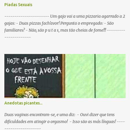
Sportinguista equilibrado? R: Baba-se pelos dois lados da boca ao
Piadas Sexuais
mesmo tempo. P: O que é que resulta do cruzamento entre um
Sportinguista e um porco? R: Presunto rançoso. P: Porque é que o
---------------------- Um gajo vai a uma pizzaria agarrado a 2
Sporting vai passar a ser patrocinado pela BP R: Porque a BP dá...
gajas: - Duas pizzas fach'avor! Pergunta o empregado: - São
familiares? - Não, são p u t a s, mas tão cheias de fome!!! ---------
-------------
Anedotas picantes...
Duas vaginas encontram-se, e uma diz: - Ouvi dizer que tens
dificuldades em atingir o orgasmo! - Isso são as más línguas! ----
------------------