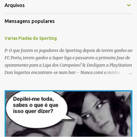
r
Arquivos
i
Mensagens populares
o
s
Varias Piadas do Sporting
P: O que fazem os jogadores do Sporting depois de terem ganho ao
FC Porto, terem ganho a Super liga e passarem a primeira fase de
apuramento para a Liga dos Campeões? R: Desligam a PlayStation
Dois lagartos encontram-se num bar: - Nunca comi a minha
mulher antes do casamento. E tu? - Não me lembro... Qual é o
nome dela? Os CTT cancelaram a emissão da colecção de selos
com as caras dos jogadores do Sporting a propósito do centenário.
Porquê? Concluiram que as pessoas não sabiam em que lado
deviam cuspir! P: Que nome se dá a um Sportinguista com apenas
metade do cérebro? R: Sobredotado. P: Porque razão não houve
taças de champanhe na inauguração do Estádio de Alvalade? R:
Porque as taças estavam todas nas Antas. P: Como se identifica um