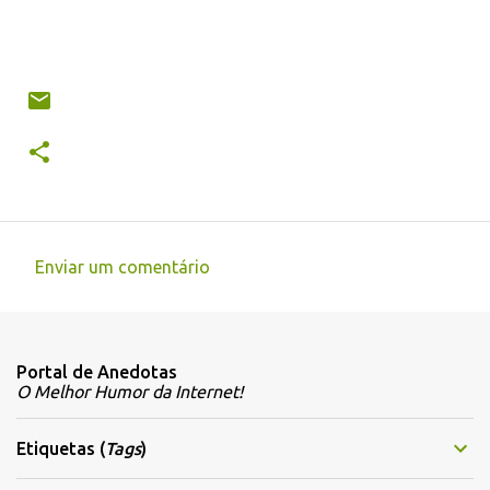
Enviar um comentário
C
o
m
Portal de Anedotas
e
O Melhor Humor da Internet!
n
t
Etiquetas (
Tags
)
á