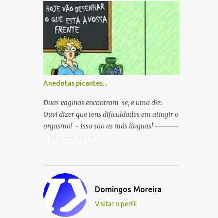
boca ao mesmo tempo. P: O que é que
resulta do cruzamento entre um
Sportinguista e um porco? R: Presunto
rançoso. P: Porque é que o Sporting vai
passar a ser patrocinado pela BP R: Porque a
BP dá...
Anedotas picantes...
Duas vaginas encontram-se, e uma diz: -
Ouvi dizer que tens dificuldades em atingir o
orgasmo! - Isso são as más línguas! -------
---------------
Domingos Moreira
Visitar o perfil