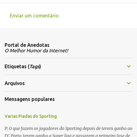
Enviar um comentário
C
o
m
Portal de Anedotas
e
O Melhor Humor da Internet!
n
t
Etiquetas (
Tags
)
á
r
Arquivos
i
Mensagens populares
o
s
Varias Piadas do Sporting
P: O que fazem os jogadores do Sporting depois de terem ganho ao
FC Porto, terem ganho a Super liga e passarem a primeira fase de