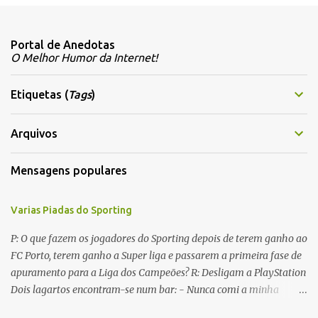
o
m
Portal de Anedotas
e
O Melhor Humor da Internet!
n
t
Etiquetas (
Tags
)
á
r
Arquivos
i
Mensagens populares
o
s
Varias Piadas do Sporting
P: O que fazem os jogadores do Sporting depois de terem ganho ao
FC Porto, terem ganho a Super liga e passarem a primeira fase de
apuramento para a Liga dos Campeões? R: Desligam a PlayStation
Dois lagartos encontram-se num bar: - Nunca comi a minha
mulher antes do casamento. E tu? - Não me lembro... Qual é o