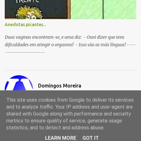
Anedotas picantes...
Duas vaginas encontram-se, e uma diz: - Ouvi dizer que tens
dificuldades em atingir o orgasmo! - Isso são as más línguas! ----
------------------
Domingos Moreira
Visitar o perfil
This site uses cookies from Google to deliver its services
and to analyze traffic. Your IP address and user-agent are
shared with Google along with performance and security
metrics to ensure quality of service, generate usage
Com tecnologia do Blogger
statistics, and to detect and address abuse.
© 1998-2024, Portal de Anedotas (anedotas.ix.pt)
LEARN MORE
GOT IT