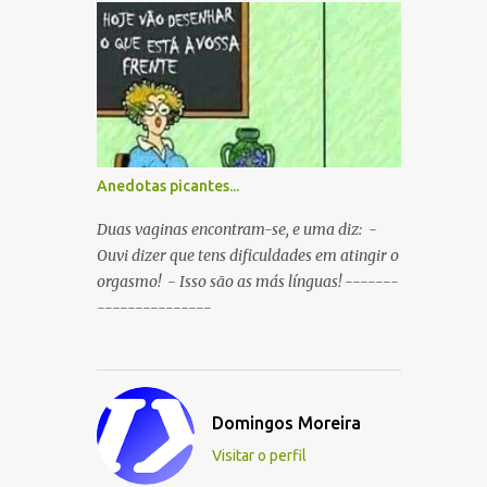
boca ao mesmo tempo. P: O que é que
resulta do cruzamento entre um
Sportinguista e um porco? R: Presunto
rançoso. P: Porque é que o Sporting vai
passar a ser patrocinado pela BP R: Porque a
BP dá...
Anedotas picantes...
Duas vaginas encontram-se, e uma diz: -
Ouvi dizer que tens dificuldades em atingir o
orgasmo! - Isso são as más línguas! -------
---------------
Domingos Moreira
Visitar o perfil