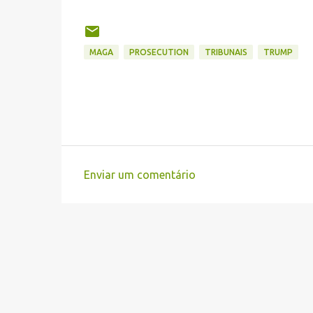
MAGA
PROSECUTION
TRIBUNAIS
TRUMP
Enviar um comentário
C
o
m
e
n
t
á