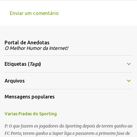
Enviar um comentário
C
o
m
Portal de Anedotas
e
O Melhor Humor da Internet!
n
t
Etiquetas (
Tags
)
á
r
Arquivos
i
Mensagens populares
o
s
Varias Piadas do Sporting
P: O que fazem os jogadores do Sporting depois de terem ganho ao
FC Porto, terem ganho a Super liga e passarem a primeira fase de