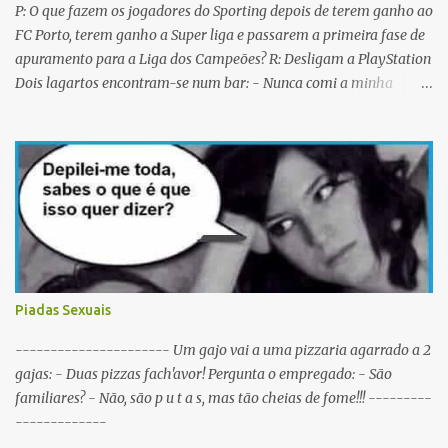
P: O que fazem os jogadores do Sporting depois de terem ganho ao
FC Porto, terem ganho a Super liga e passarem a primeira fase de
apuramento para a Liga dos Campeões? R: Desligam a PlayStation
Dois lagartos encontram-se num bar: - Nunca comi a minha
mulher antes do casamento. E tu? - Não me lembro... Qual é o
nome dela? Os CTT cancelaram a emissão da colecção de selos
com as caras dos jogadores do Sporting a propósito do centenário.
Porquê? Concluiram que as pessoas não sabiam em que lado
deviam cuspir! P: Que nome se dá a um Sportinguista com apenas
metade do cérebro? R: Sobredotado. P: Porque razão não houve
taças de champanhe na inauguração do Estádio de Alvalade? R:
Porque as taças estavam todas nas Antas. P: Como se identifica um
Sportinguista equilibrado? R: Baba-se pelos dois lados da boca ao
Piadas Sexuais
mesmo tempo. P: O que é que resulta do cruzamento entre um
Sportinguista e um porco? R: Presunto rançoso. P: Porque é que o
---------------------- Um gajo vai a uma pizzaria agarrado a 2
Sporting vai passar a ser patrocinado pela BP R: Porque a BP dá...
gajas: - Duas pizzas fach'avor! Pergunta o empregado: - São
familiares? - Não, são p u t a s, mas tão cheias de fome!!! ---------
-------------