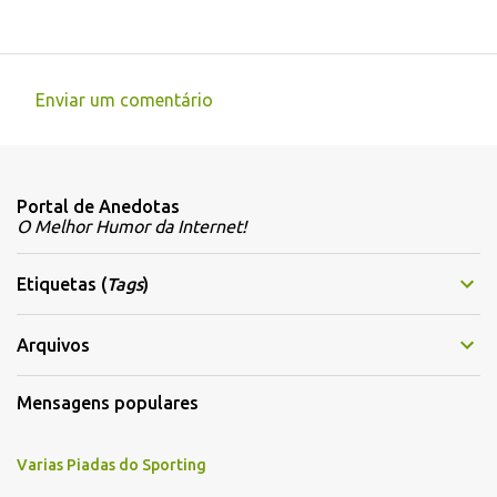
Enviar um comentário
C
o
m
Portal de Anedotas
e
O Melhor Humor da Internet!
n
t
Etiquetas (
Tags
)
á
r
Arquivos
i
Mensagens populares
o
s
Varias Piadas do Sporting