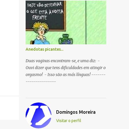
boca ao mesmo tempo. P: O que é que
resulta do cruzamento entre um
Sportinguista e um porco? R: Presunto
rançoso. P: Porque é que o Sporting vai
passar a ser patrocinado pela BP R: Porque a
BP dá...
Anedotas picantes...
Duas vaginas encontram-se, e uma diz: -
Ouvi dizer que tens dificuldades em atingir o
orgasmo! - Isso são as más línguas! -------
---------------
Domingos Moreira
Visitar o perfil