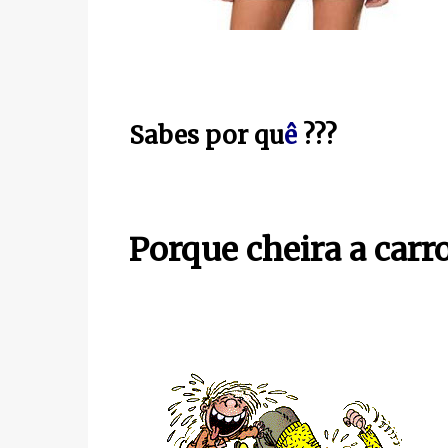
Sabes por qu
ê
???
Porque cheira a carro