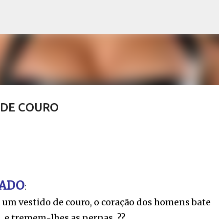
Avançar para o conteúdo principal
 DE COURO
ADO
:
um vestido de couro, o coração dos homens bate
,
e tremem-lhes as pernas...??