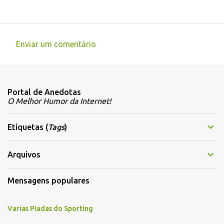
Enviar um comentário
C
o
m
Portal de Anedotas
e
O Melhor Humor da Internet!
n
t
Etiquetas (
Tags
)
á
r
Arquivos
i
Mensagens populares
o
s
Varias Piadas do Sporting