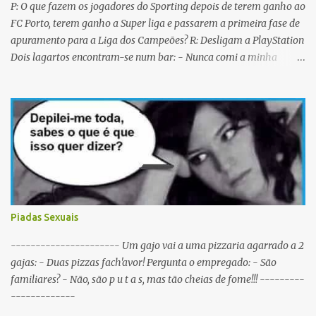
P: O que fazem os jogadores do Sporting depois de terem ganho ao
FC Porto, terem ganho a Super liga e passarem a primeira fase de
apuramento para a Liga dos Campeões? R: Desligam a PlayStation
Dois lagartos encontram-se num bar: - Nunca comi a minha
mulher antes do casamento. E tu? - Não me lembro... Qual é o
nome dela? Os CTT cancelaram a emissão da colecção de selos
com as caras dos jogadores do Sporting a propósito do centenário.
Porquê? Concluiram que as pessoas não sabiam em que lado
deviam cuspir! P: Que nome se dá a um Sportinguista com apenas
metade do cérebro? R: Sobredotado. P: Porque razão não houve
taças de champanhe na inauguração do Estádio de Alvalade? R:
Porque as taças estavam todas nas Antas. P: Como se identifica um
Sportinguista equilibrado? R: Baba-se pelos dois lados da boca ao
Piadas Sexuais
mesmo tempo. P: O que é que resulta do cruzamento entre um
Sportinguista e um porco? R: Presunto rançoso. P: Porque é que o
---------------------- Um gajo vai a uma pizzaria agarrado a 2
Sporting vai passar a ser patrocinado pela BP R: Porque a BP dá...
gajas: - Duas pizzas fach'avor! Pergunta o empregado: - São
familiares? - Não, são p u t a s, mas tão cheias de fome!!! ---------
-------------