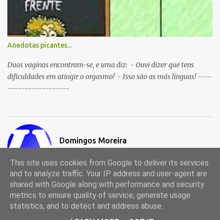
Anedotas picantes...
Duas vaginas encontram-se, e uma diz: - Ouvi dizer que tens
dificuldades em atingir o orgasmo! - Isso são as más línguas! ----
------------------
Domingos Moreira
Visitar o perfil
This site uses cookies from Google to deliver its services
and to analyze traffic. Your IP address and user-agent are
shared with Google along with performance and security
metrics to ensure quality of service, generate usage
Com tecnologia do Blogger
statistics, and to detect and address abuse.
© 1998-2024, Portal de Anedotas (anedotas.ix.pt)