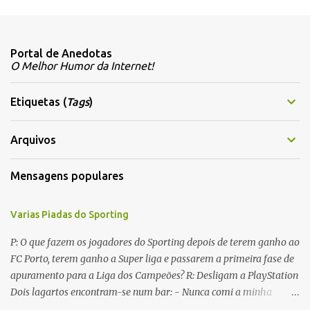
C
o
m
Portal de Anedotas
e
O Melhor Humor da Internet!
n
t
Etiquetas (
Tags
)
á
r
Arquivos
i
Mensagens populares
o
s
Varias Piadas do Sporting
P: O que fazem os jogadores do Sporting depois de terem ganho ao
FC Porto, terem ganho a Super liga e passarem a primeira fase de
apuramento para a Liga dos Campeões? R: Desligam a PlayStation
Dois lagartos encontram-se num bar: - Nunca comi a minha
mulher antes do casamento. E tu? - Não me lembro... Qual é o