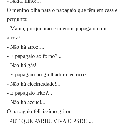
- Nada, filho!...
O menino olha para o papagaio que têm em casa e
pergunta:
- Mamã, porque não comemos papagaio com
arroz?...
- Não há arroz!....
- E papagaio ao forno?...
- Não há gás!...
- E papagaio no grelhador eléctrico?...
- Não há electricidade!...
- E papagaio frito?...
- Não há azeite!...
O papagaio felicissímo gritou:
P
U
T
QUE PARIU. VIVA O PSD!!!...
-