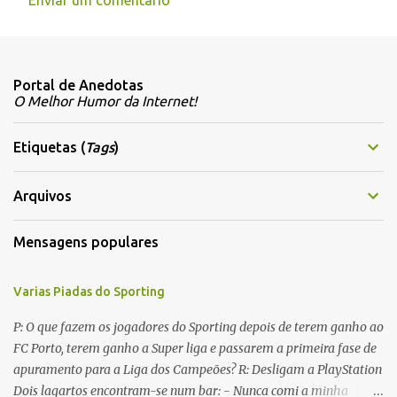
Enviar um comentário
C
o
m
Portal de Anedotas
e
O Melhor Humor da Internet!
n
t
Etiquetas (
Tags
)
á
r
Arquivos
i
Mensagens populares
o
s
Varias Piadas do Sporting
P: O que fazem os jogadores do Sporting depois de terem ganho ao
FC Porto, terem ganho a Super liga e passarem a primeira fase de
apuramento para a Liga dos Campeões? R: Desligam a PlayStation
Dois lagartos encontram-se num bar: - Nunca comi a minha