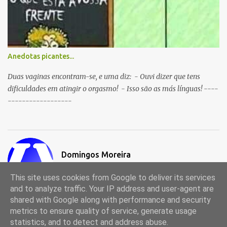
Anedotas picantes...
Duas vaginas encontram-se, e uma diz: - Ouvi dizer que tens
dificuldades em atingir o orgasmo! - Isso são as más línguas! ----
------------------
Domingos Moreira
Visitar o perfil
This site uses cookies from Google to deliver its services
and to analyze traffic. Your IP address and user-agent are
shared with Google along with performance and security
metrics to ensure quality of service, generate usage
Com tecnologia do Blogger
statistics, and to detect and address abuse.