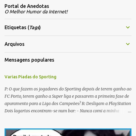
m
Portal de Anedotas
e
O Melhor Humor da Internet!
n
t
Etiquetas (
Tags
)
á
r
Arquivos
i
Mensagens populares
o
s
Varias Piadas do Sporting
P: O que fazem os jogadores do Sporting depois de terem ganho ao
FC Porto, terem ganho a Super liga e passarem a primeira fase de
apuramento para a Liga dos Campeões? R: Desligam a PlayStation
Dois lagartos encontram-se num bar: - Nunca comi a minha
mulher antes do casamento. E tu? - Não me lembro... Qual é o
nome dela? Os CTT cancelaram a emissão da colecção de selos
com as caras dos jogadores do Sporting a propósito do centenário.