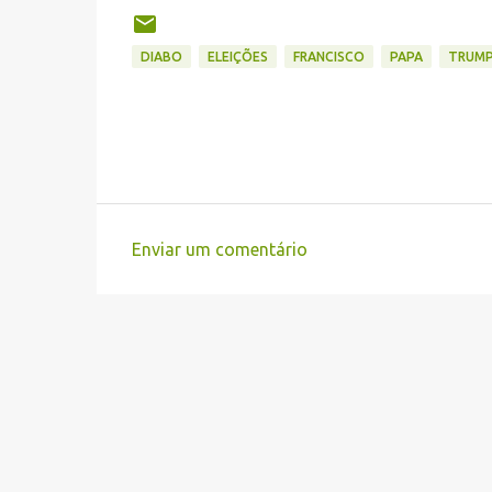
DIABO
ELEIÇÕES
FRANCISCO
PAPA
TRUM
Enviar um comentário
C
o
m
e
n
t
á
r