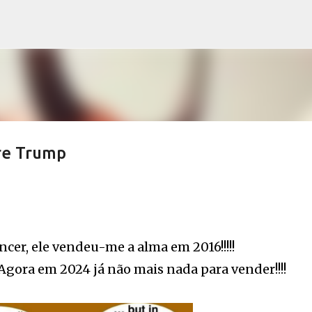
Avançar para o conteúdo principal
re Trump
ncer, ele vendeu-me a alma em 2016!!!!!
 Agora em 2024 já não mais nada para vender!!!!