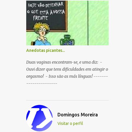
boca ao mesmo tempo. P: O que é que
resulta do cruzamento entre um
Sportinguista e um porco? R: Presunto
rançoso. P: Porque é que o Sporting vai
passar a ser patrocinado pela BP R: Porque a
BP dá...
Anedotas picantes...
Duas vaginas encontram-se, e uma diz: -
Ouvi dizer que tens dificuldades em atingir o
orgasmo! - Isso são as más línguas! -------
---------------
Domingos Moreira
Visitar o perfil