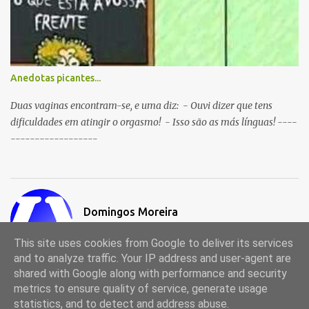
Anedotas picantes...
Duas vaginas encontram-se, e uma diz: - Ouvi dizer que tens
dificuldades em atingir o orgasmo! - Isso são as más línguas! ----
------------------
Domingos Moreira
Visitar o perfil
This site uses cookies from Google to deliver its services
and to analyze traffic. Your IP address and user-agent are
shared with Google along with performance and security
metrics to ensure quality of service, generate usage
Com tecnologia do Blogger
statistics, and to detect and address abuse.