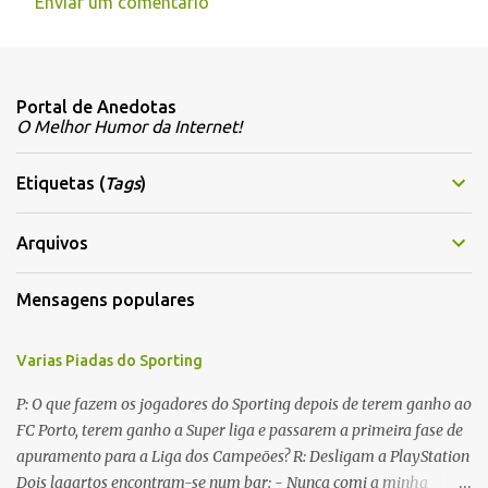
Enviar um comentário
C
o
m
Portal de Anedotas
e
O Melhor Humor da Internet!
n
t
Etiquetas (
Tags
)
á
r
Arquivos
i
Mensagens populares
o
s
Varias Piadas do Sporting
P: O que fazem os jogadores do Sporting depois de terem ganho ao
FC Porto, terem ganho a Super liga e passarem a primeira fase de
apuramento para a Liga dos Campeões? R: Desligam a PlayStation
Dois lagartos encontram-se num bar: - Nunca comi a minha