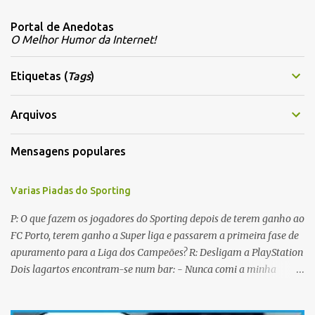
m
Portal de Anedotas
e
O Melhor Humor da Internet!
n
t
Etiquetas (
Tags
)
á
r
Arquivos
i
Mensagens populares
o
s
Varias Piadas do Sporting
P: O que fazem os jogadores do Sporting depois de terem ganho ao
FC Porto, terem ganho a Super liga e passarem a primeira fase de
apuramento para a Liga dos Campeões? R: Desligam a PlayStation
Dois lagartos encontram-se num bar: - Nunca comi a minha
mulher antes do casamento. E tu? - Não me lembro... Qual é o
nome dela? Os CTT cancelaram a emissão da colecção de selos