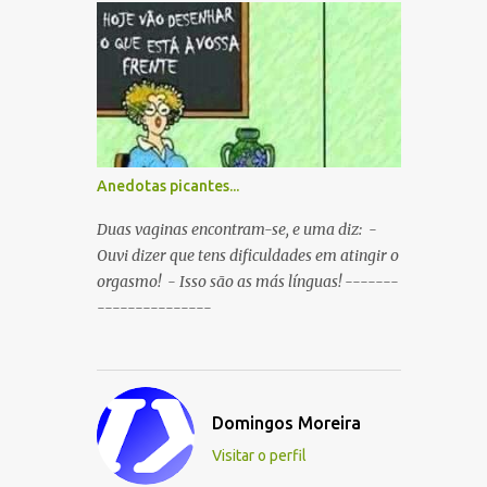
boca ao mesmo tempo. P: O que é que
resulta do cruzamento entre um
Sportinguista e um porco? R: Presunto
rançoso. P: Porque é que o Sporting vai
passar a ser patrocinado pela BP R: Porque a
BP dá...
Anedotas picantes...
Duas vaginas encontram-se, e uma diz: -
Ouvi dizer que tens dificuldades em atingir o
orgasmo! - Isso são as más línguas! -------
---------------
Domingos Moreira
Visitar o perfil