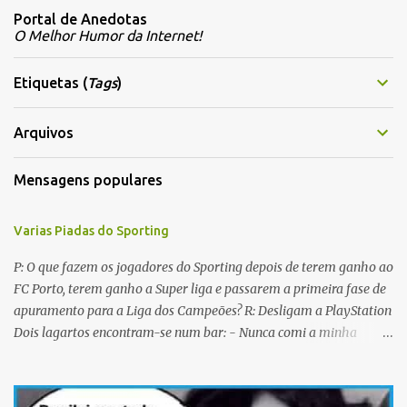
m
Portal de Anedotas
e
O Melhor Humor da Internet!
n
t
Etiquetas (
Tags
)
á
r
Arquivos
i
Mensagens populares
o
s
Varias Piadas do Sporting
P: O que fazem os jogadores do Sporting depois de terem ganho ao
FC Porto, terem ganho a Super liga e passarem a primeira fase de
apuramento para a Liga dos Campeões? R: Desligam a PlayStation
Dois lagartos encontram-se num bar: - Nunca comi a minha
mulher antes do casamento. E tu? - Não me lembro... Qual é o
nome dela? Os CTT cancelaram a emissão da colecção de selos
com as caras dos jogadores do Sporting a propósito do centenário.