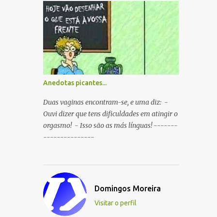
boca ao mesmo tempo. P: O que é que
resulta do cruzamento entre um
Sportinguista e um porco? R: Presunto
rançoso. P: Porque é que o Sporting vai
passar a ser patrocinado pela BP R: Porque a
BP dá...
Anedotas picantes...
Duas vaginas encontram-se, e uma diz: -
Ouvi dizer que tens dificuldades em atingir o
orgasmo! - Isso são as más línguas! -------
---------------
Domingos Moreira
Visitar o perfil