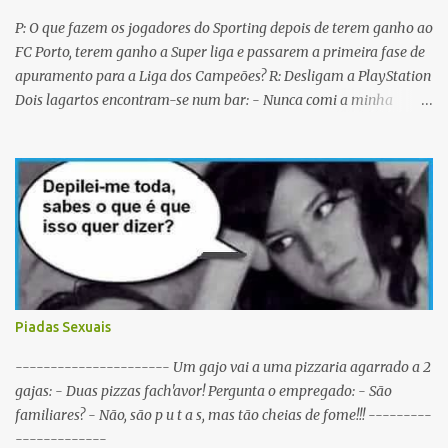
P: O que fazem os jogadores do Sporting depois de terem ganho ao
FC Porto, terem ganho a Super liga e passarem a primeira fase de
apuramento para a Liga dos Campeões? R: Desligam a PlayStation
Dois lagartos encontram-se num bar: - Nunca comi a minha
mulher antes do casamento. E tu? - Não me lembro... Qual é o
nome dela? Os CTT cancelaram a emissão da colecção de selos
com as caras dos jogadores do Sporting a propósito do centenário.
Porquê? Concluiram que as pessoas não sabiam em que lado
deviam cuspir! P: Que nome se dá a um Sportinguista com apenas
metade do cérebro? R: Sobredotado. P: Porque razão não houve
taças de champanhe na inauguração do Estádio de Alvalade? R:
Porque as taças estavam todas nas Antas. P: Como se identifica um
Sportinguista equilibrado? R: Baba-se pelos dois lados da boca ao
Piadas Sexuais
mesmo tempo. P: O que é que resulta do cruzamento entre um
Sportinguista e um porco? R: Presunto rançoso. P: Porque é que o
---------------------- Um gajo vai a uma pizzaria agarrado a 2
Sporting vai passar a ser patrocinado pela BP R: Porque a BP dá...
gajas: - Duas pizzas fach'avor! Pergunta o empregado: - São
familiares? - Não, são p u t a s, mas tão cheias de fome!!! ---------
-------------