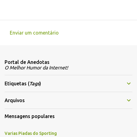
Enviar um comentário
C
o
m
Portal de Anedotas
e
O Melhor Humor da Internet!
n
t
Etiquetas (
Tags
)
á
r
Arquivos
i
Mensagens populares
o
s
Varias Piadas do Sporting