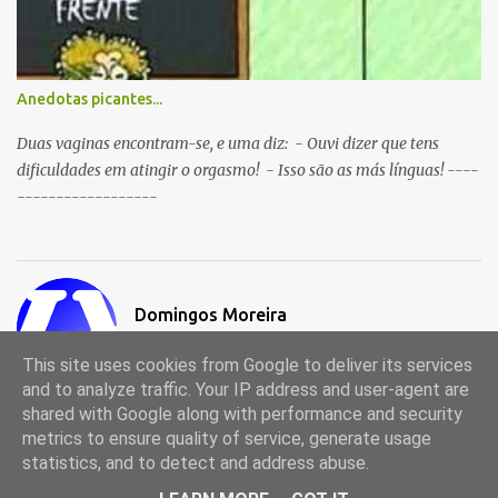
Anedotas picantes...
Duas vaginas encontram-se, e uma diz: - Ouvi dizer que tens
dificuldades em atingir o orgasmo! - Isso são as más línguas! ----
------------------
Domingos Moreira
Visitar o perfil
This site uses cookies from Google to deliver its services
and to analyze traffic. Your IP address and user-agent are
shared with Google along with performance and security
metrics to ensure quality of service, generate usage
Com tecnologia do Blogger
statistics, and to detect and address abuse.
© 1998-2024, Portal de Anedotas (anedotas.ix.pt)