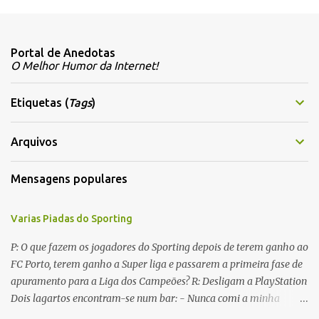
C
o
m
Portal de Anedotas
e
O Melhor Humor da Internet!
n
t
Etiquetas (
Tags
)
á
r
Arquivos
i
Mensagens populares
o
s
Varias Piadas do Sporting
P: O que fazem os jogadores do Sporting depois de terem ganho ao
FC Porto, terem ganho a Super liga e passarem a primeira fase de
apuramento para a Liga dos Campeões? R: Desligam a PlayStation
Dois lagartos encontram-se num bar: - Nunca comi a minha
mulher antes do casamento. E tu? - Não me lembro... Qual é o