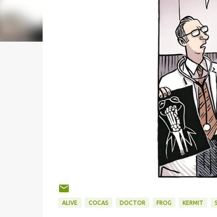
ALIVE
COCAS
DOCTOR
FROG
KERMIT