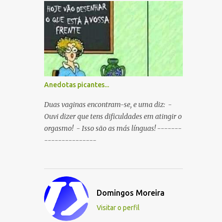
boca ao mesmo tempo. P: O que é que
resulta do cruzamento entre um
Sportinguista e um porco? R: Presunto
rançoso. P: Porque é que o Sporting vai
passar a ser patrocinado pela BP R: Porque a
BP dá...
Anedotas picantes...
Duas vaginas encontram-se, e uma diz: -
Ouvi dizer que tens dificuldades em atingir o
orgasmo! - Isso são as más línguas! -------
---------------
Domingos Moreira
Visitar o perfil